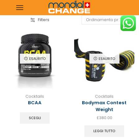
Filters
ESAURITO
ESAURITO
Cocktails
Cocktails
BCAA
Bodymax Contest
Weight
£
380.00
SCEGLI
LEGGI TUTTO