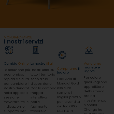
MONDIALCHANGE
I nostri servizi
Cambio
Online
Le nostre
filiali
Vendiamo
monete e
Compriamo
il
La soluzione più
I nostri uffici su
lingotti
tuo oro
economica,
tutto il territorio
Per coloro i
Il servizio di
rapida e sicura
sono a tua
quali vogliono
Mondial Gold
per cambiare il
disposizione.
approfittare
assicura
Vostro denaro!
Con la comoda
dello storico
sempre il
nella apposita
mappa
oro da
miglior prezzo
sessione
interattiva
investimento,
per la vendita
troverai tutte le
potrai
Mondial
del tuo ORO
indicazioni e
facimente
Change ha
USATO; la
supporto per
trovare la