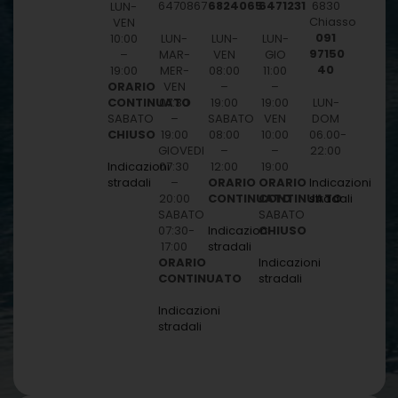
6470867
6824065
6471231
6830
LUN-
Chiasso
VEN
091
10:00
LUN-
LUN-
LUN-
97150
–
MAR-
VEN
GIO
40
19:00
MER-
08:00
11:00
ORARIO
VEN
–
–
CONTINUATO
07:30
19:00
19:00
LUN-
SABATO
–
SABATO
VEN
DOM
CHIUSO
19:00
08:00
10:00
06.00-
GIOVEDI
–
–
22:00
07:30
12:00
19:00
Indicazioni
–
ORARIO
ORARIO
stradali
Indicazioni
20:00
CONTINUATO
CONTINUATO
stradali
SABATO
SABATO
07:30-
CHIUSO
Indicazioni
17:00
stradali
ORARIO
Indicazioni
CONTINUATO
stradali
Indicazioni
stradali