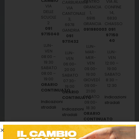
CAMBIO
CENTRO
VIA AL
CARBURANTE
VIA
GRANCIA
CONFINE
VIA
DELLE
1,
14,
CANTONALE
SCUOLE
6916
6830
3,
2
GRANCIA
CHIASSO
6978
091
091980003
091
GANDRIA
9715040
97150
091
40
9711432
LUN-
LUN-
VEN
MAR-
LUN-
LUN-
08:00 –
MER-
VEN
VEN
19:30
VEN
12:00 –
06:00-
SABATO
09.00-
19:00
20:00
08:00 –
19:00
SABATO
SABATO
19:00
GIOVEDÌ
8:30 –
07:30-
ORARIO
09:00-
12:30
19:00
CONTINUATO
21:00
ORARIO
SABATO
Indicazioni
CONTINUATO
Indicazioni
09:00-
stradali
stradali
18:30
Indicazioni
ORARIO
stradali
CONTINUATO
Indicazioni
stradali