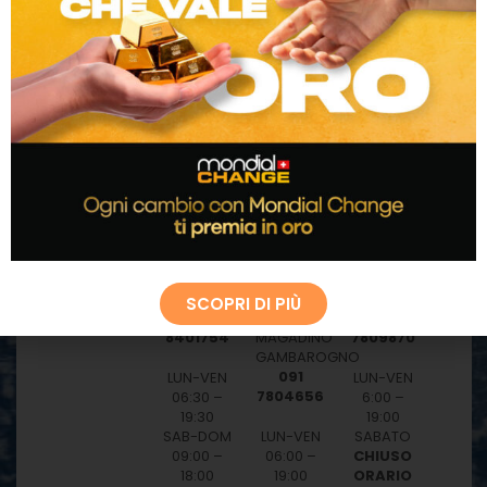
Locarnese
Cadenazzo
Magadino
Brissago
UFFICIO
UFFICIO
UFFICIO
DI
DI
DI
CAMBIO
CAMBIO
CAMBIO
VIA SAN
DISTRIBUTORE
VIA
GOTTARDO
CARBURANTE
VALMARA
3,
VIA
14,
6593
CANTONALE
6614
CADENAZZO
92,
BRISSAGO
SCOPRI DI PIÙ
091
6573
091
8401754
MAGADINO
7809870
GAMBAROGNO
091
LUN-VEN
LUN-VEN
7804656
06:30 –
6:00 –
19:30
19:00
SAB-DOM
LUN-VEN
SABATO
09:00 –
06:00 –
CHIUSO
18:00
19:00
ORARIO