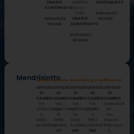
ORARIO
SABATO
CONTINUATO
CONTINUATO
09:00 –
13:00
Indicazioni
ORARIO
Indicazioni
stradali
CONTINUATO
stradali
Indicazioni
stradali
Mendrisiotto
Mendrisio
Stabio
Balerna
Ligornetto
Chiasso
UFFICIO
UFFICIO
UFFICIO
UFFICIO
UFFICIO
DI
DI
DI
DI
DI
CAMBIO
CAMBIO
CAMBIO
CAMBIO
CAMBIO
VIA
VIA
VIA
VIA
Distibutore
VIGNALUNGA
CANTONALE
PASSEGGIATA
PIOPPI
BP,
3,
10,
26,
4,
Via
6850,
6855
6828
6853
Maestri
MENDRISIO
STABIO
BALERNA
LIGORNETTO
Comacini
091
091
091
5,