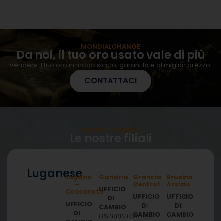
MONDIALCHANGE
Da noi, il tuo oro usato vale di più
Vendere il tuo oro in modo sicuro, garantito e al miglior prezzo.
CONTATTACI
MONDIALCHANGE
Le nostre filiali
Luganese
Lugano
Gandria
Grancia
Brusino
–
Centro1
Arsizio
UFFICIO
Cassarate
UFFICIO
UFFICIO
DI
UFFICIO
DI
DI
CAMBIO
DI
CAMBIO
CAMBIO
DISTRIBUTORE