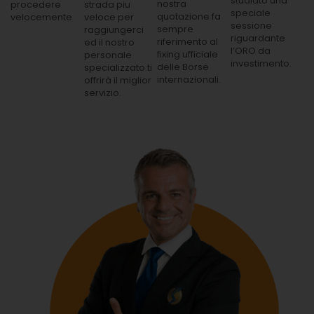
studiato una
nostra
procedere
strada piu
speciale
quotazione fa
velocemente
veloce per
sessione
sempre
raggiungerci
riguardante
riferimento al
ed il nostro
l’ORO da
fixing ufficiale
personale
investimento.
delle Borse
specializzato ti
internazionali.
offrirà il miglior
servizio.