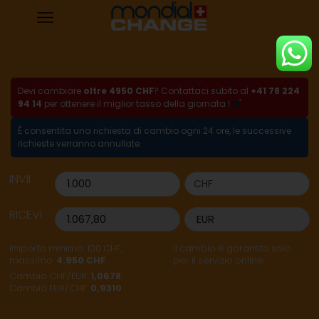
Devi cambiare
oltre 4950 CHF
? Contattaci subito al
+41 78 224
94 14
per ottenere il miglior tasso della giornata !
È consentita una richiesta di cambio ogni 24 ore, le successive
richieste verranno annullate.
INVII
RICEVI
Importo minimo: 100 CHF,
Il cambio è garantito solo
massimo:
4.950 CHF
.
per il servizio online
Cambio CHF/EUR:
1,0678
Cambio EUR/CHF:
0,9310